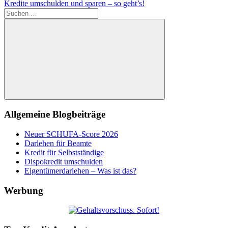
Beitrag:
Nächster
Kredite umschulden und sparen – so geht’s!
Beitrag:
Suchen
nach:
Suchen
Allgemeine Blogbeiträge
Neuer SCHUFA-Score 2026
Darlehen für Beamte
Kredit für Selbstständige
Dispokredit umschulden
Eigentümerdarlehen – Was ist das?
Werbung