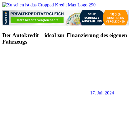
Zum
Inhalt
Kredit-
Online
springen
Max.com
Kredit
–
einfach,
Der Autokredit – ideal zur Finanzierung des eigenen
schnell
&
Fahrzeugs
günstig
17. Juli 2024